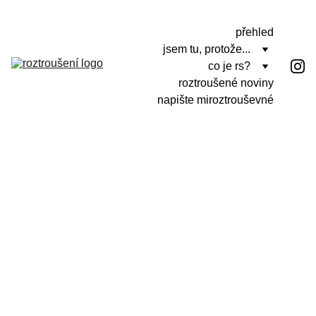
přehled
jsem tu, protože...
co je rs?
roztroušené noviny
napište mi
roztrouševné