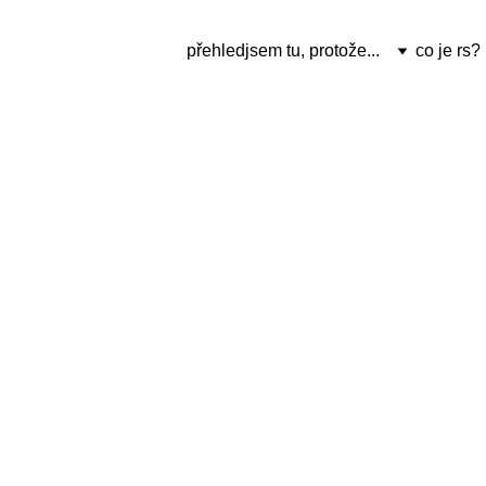
přehled
jsem tu, protože...
co je rs?