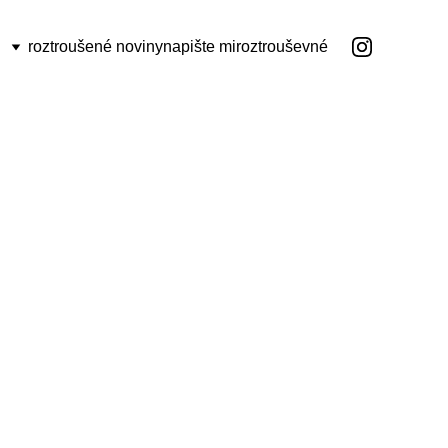
roztroušené noviny
napište mi
roztrouševné